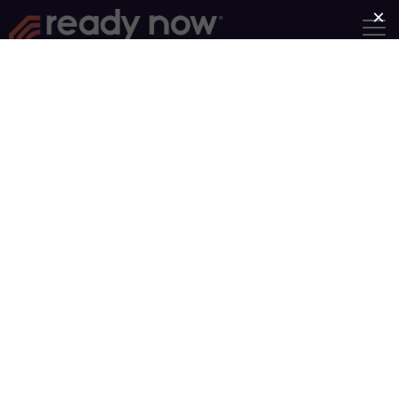
Fordyce RNR
Centro Cívico Fordyce, Fordyce,
Arkansas, Estados Unidos, 71742