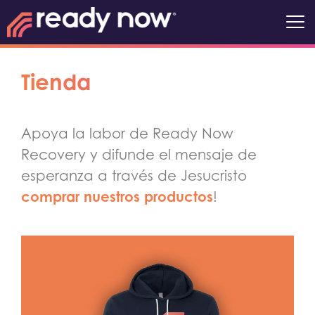
Tienda
Apoya la labor de Ready Now
Recovery y difunde el mensaje de
esperanza a través de Jesucristo
comprar nuestros productos
!