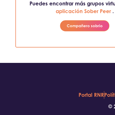
Puedes encontrar más grupos virtu
aplicación Sober Peer
.
Compañero sobrio
Portal RNR
Polí
© 