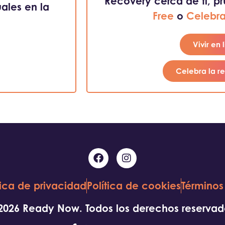
Recovery cerca de ti, p
ales en la
Free
o
Celebra
Vivir en 
Celebra la r
tica de privacidad
Política de cookies
Términos
2026 Ready Now. Todos los derechos reservad