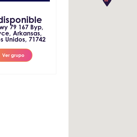
disponible
wy 79 167 Byp,
yce, Arkansas,
s Unidos, 71742
Ver grupo