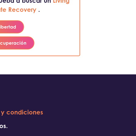
rueba a buscar un
Living
te Recovery
.
libertad
ecuperación
 y condiciones
os.