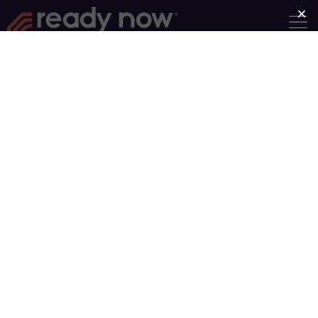
Información sobre el
programa
centra en los
Ready Now se
participantes
. Este programa no tiene
una duración fija. Tú decides qué
grupos necesitas para una
recuperación saludable. Te
proporcionamos recursos para crear
un plan de acción y establecer
objetivos relacionados con tus