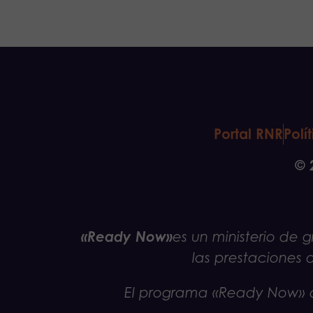
Portal RNR
Polí
© 
«Ready Now»
es un ministerio d
las prestaciones 
El programa «Ready Now» d