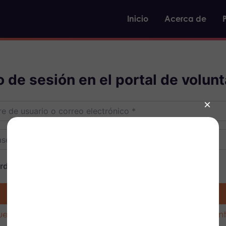
Inicio
Acerca de
io de sesión en el portal de volunt
e usuario o correo electrónico
*
eña
*
rdarme
INICIAR SESIÓN
uenta
¿Has olvidado la con