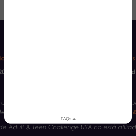
tica de privacidad
Política de cookies
Términos
2026 Ready Now. Todos los derechos reservad
e grupos reducidos con un programa de acom
red de ministerios de Adult
de derivación del
e Adult & Teen Challenge USA no está afiliad