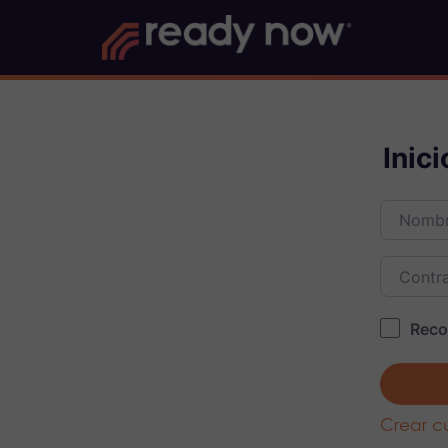
Inic
Nombre d
Contras
Reco
Crear c