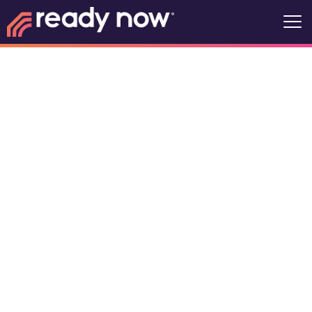
Ready Now
MCS del
condado de
Clay
4759 W Old Hwy 64 W, Warne,
Carolina del Norte, Estados Unidos,
28909