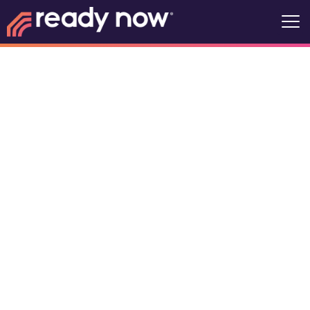
Intimidad con
un propósito
para hombres
@ CFA
9530 N. Highway 59, Cedarville,
Arkansas, Estados Unidos, 72932