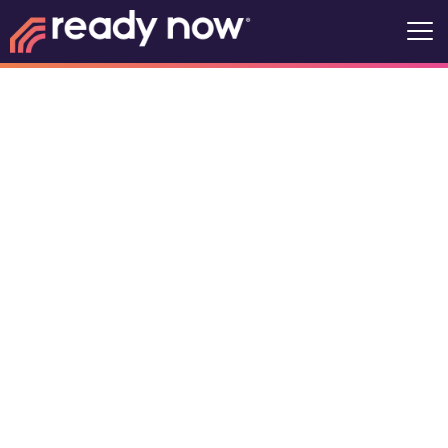
Iglesia de
Emaús
1700 S Campbell Ave, Springfield,
Misuri, Estados Unidos, 65807