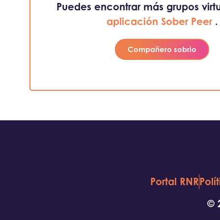
Puedes encontrar más grupos virtu
aplicación Sober Peer
.
Compañero sobrio
Portal RNR
Polí
© 