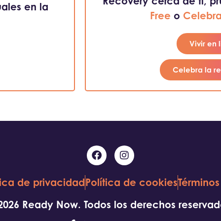
Recovery cerca de ti, p
ales en la
Free
o
Celebra
Vivir en 
Celebra la r
tica de privacidad
Política de cookies
Términos
2026 Ready Now. Todos los derechos reservad