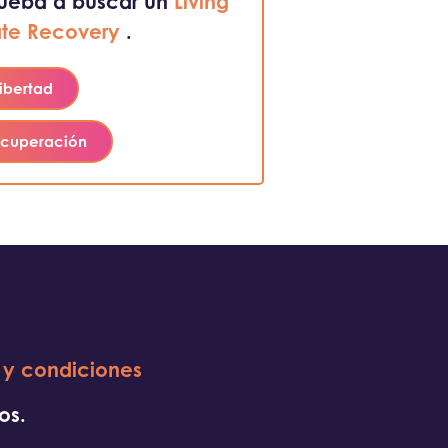
rueba a buscar un
Living
te Recovery
.
libertad
ecuperación
 y condiciones
os.