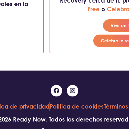
Recovery cerca de ti, p
ales en la
Free
o
Celebra
Vivir en 
Celebra la r
tica de privacidad
Política de cookies
Términos
2026 Ready Now. Todos los derechos reservad