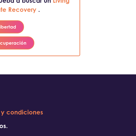
rueba a buscar un
Living
te Recovery
.
libertad
ecuperación
 y condiciones
os.