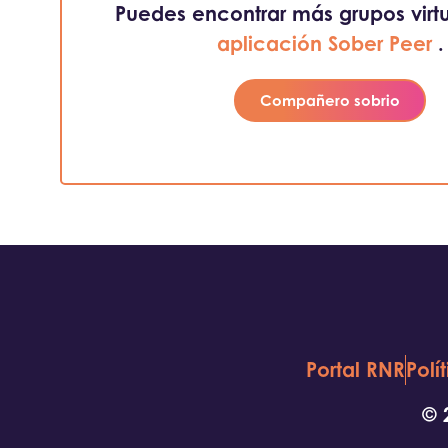
Puedes encontrar más grupos virtu
aplicación Sober Peer
.
Compañero sobrio
Portal RNR
Polí
© 