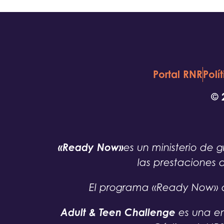
Portal RNR
Polí
© 
«Ready Now»
es un ministerio d
las prestaciones 
El programa «Ready Now» d
Adult & Teen Challenge
es una en