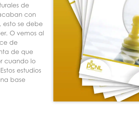
urales de
 acaban con
s, esto se debe
er. O vemos al
ece de
enta de que
or cuando lo
stos estudios
 una base