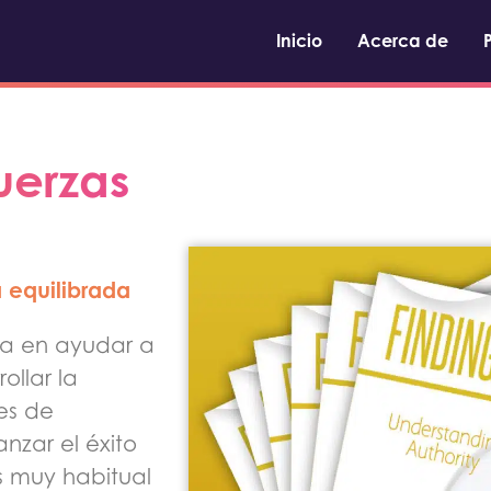
Inicio
Acerca de
uerzas
 equilibrada
tra en ayudar a
ollar la
des de
nzar el éxito
s muy habitual