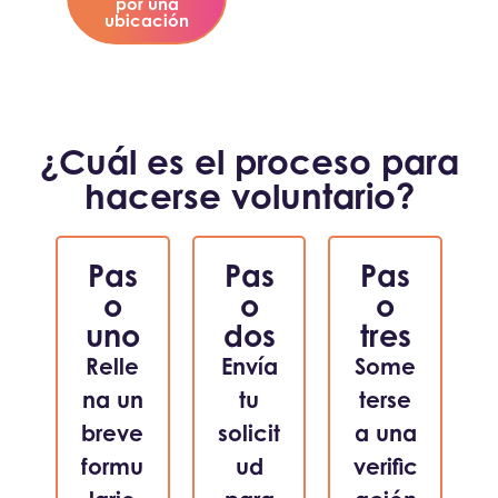
por una
ubicación
¿Cuál es el proceso para
hacerse voluntario?
Pas
Pas
Pas
o
o
o
uno
dos
tres
Relle
Envía
Some
na un
tu
terse
breve
solicit
a una
formu
ud
verific