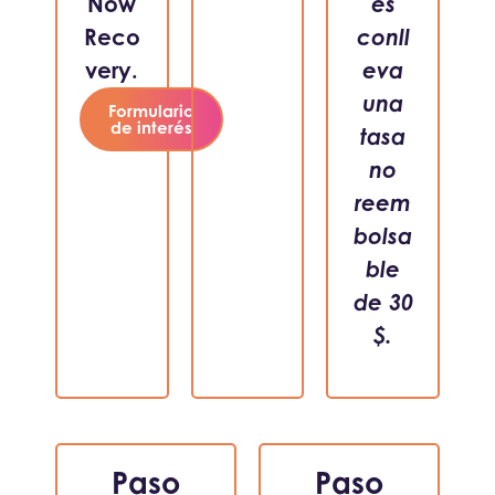
Now
es
Reco
conll
very.
eva
una
Formulario
de interés
tasa
no
reem
bolsa
ble
de 30
$.
Paso
Paso