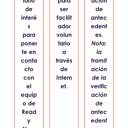
lario
para
ación
de
ser
de
interé
facilit
antec
s
ador
edent
para
volun
es.
poner
tario
Nota:
te en
a
la
conta
través
tramit
cto
de
ación
con
Intern
de la
el
et.
verific
equip
ación
o de
de
Read
antec
y
edent