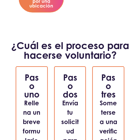
por una
ubicación
¿Cuál es el proceso para
hacerse voluntario?
Pas
Pas
Pas
o
o
o
uno
dos
tres
Relle
Envía
Some
na un
tu
terse
breve
solicit
a una
formu
ud
verific