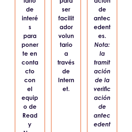
lario
para
ación
de
ser
de
interé
facilit
antec
s
ador
edent
para
volun
es.
poner
tario
Nota:
te en
a
la
conta
través
tramit
cto
de
ación
con
Intern
de la
el
et.
verific
equip
ación
o de
de
Read
antec
y
edent