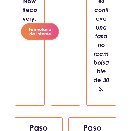
Now
es
Reco
conll
very.
eva
una
Formulario
de interés
tasa
no
reem
bolsa
ble
de 30
$.
Paso
Paso