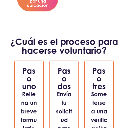
por una
ubicación
¿Cuál es el proceso para
hacerse voluntario?
Pas
Pas
Pas
o
o
o
uno
dos
tres
Relle
Envía
Some
na un
tu
terse
breve
solicit
a una
formu
ud
verific