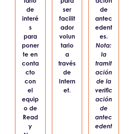
lario
para
ación
de
ser
de
interé
facilit
antec
s
ador
edent
para
volun
es.
poner
tario
Nota:
te en
a
la
conta
través
tramit
cto
de
ación
con
Intern
de la
el
et.
verific
equip
ación
o de
de
Read
antec
y
edent