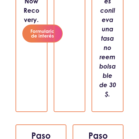
Now
es
Reco
conll
very.
eva
una
Formulario
de interés
tasa
no
reem
bolsa
ble
de 30
$.
Paso
Paso