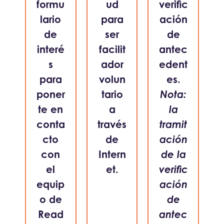
formu
ud
verific
lario
para
ación
de
ser
de
interé
facilit
antec
s
ador
edent
para
volun
es.
poner
tario
Nota:
te en
a
la
conta
través
tramit
cto
de
ación
con
Intern
de la
el
et.
verific
equip
ación
o de
de
Read
antec