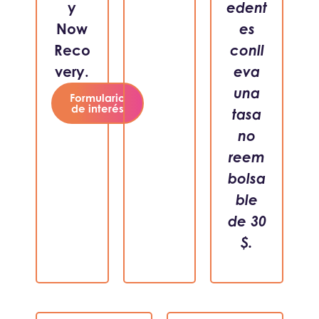
y
edent
Now
es
Reco
conll
very.
eva
una
Formulario
de interés
tasa
no
reem
bolsa
ble
de 30
$.