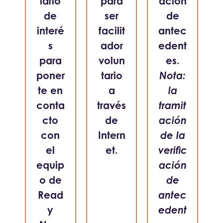
lario
para
ación
de
ser
de
interé
facilit
antec
s
ador
edent
para
volun
es.
poner
tario
Nota:
te en
a
la
conta
través
tramit
cto
de
ación
con
Intern
de la
el
et.
verific
equip
ación
o de
de
Read
antec
y
edent