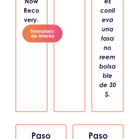
Now
es
Reco
conll
very.
eva
una
Formulario
de interés
tasa
no
reem
bolsa
ble
de 30
$.
Paso
Paso