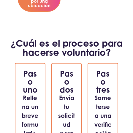
por una
ubicación
¿Cuál es el proceso para
hacerse voluntario?
Pas
Pas
Pas
o
o
o
uno
dos
tres
Relle
Envía
Some
na un
tu
terse
breve
solicit
a una
formu
ud
verific