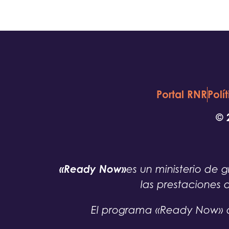
Portal RNR
Polí
© 
«Ready Now»
es un ministerio d
las prestaciones 
El programa «Ready Now» d