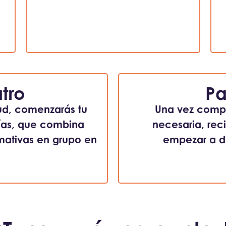
tro
Pa
ud, comenzarás tu
Una vez compl
días, que combina
necesaria, reci
rmativas en grupo en
empezar a dir