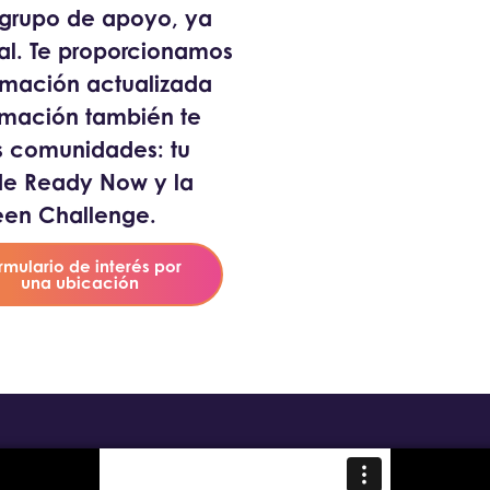
n grupo de apoyo, ya
al. Te proporcionamos
ormación actualizada
ormación también te
es comunidades: tu
e Ready Now y la
een Challenge.
rmulario de interés por
una ubicación