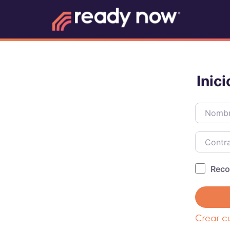
Inic
Nombre d
Contras
Reco
Crear c