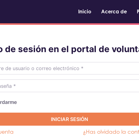
Inicio
Acerca de
io de sesión en el portal de volunt
e usuario o correo electrónico
*
eña
*
rdarme
INICIAR SESIÓN
uenta
¿Has olvidado la con