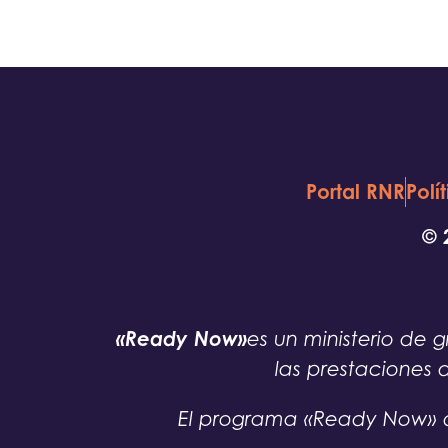
Portal RNR
Polí
© 
«Ready Now»
es un ministerio d
las prestaciones 
El programa «Ready Now» d